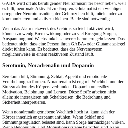
GABA wird oft als beruhigender Neurotransmitter beschrieben, weil
es hilft, neuronale Aktivität zu dämpfen. Glutamat ist ein wichtiger
erregender Neurotransmitter, der Gehirnzellen hilft, miteinander zu
kommunizieren und aktiv zu bleiben. Beide sind notwendig.
Wenn das Alarmnetzwerk des Gehirns zu leicht aktiviert wird,
können zu wenig Bremswirkung oder zu viel Erregung Sorgen,
Anspannung und Wachsamkeit schwerer herunterregeln lassen. Das
bedeutet nicht, dass eine Person ihren GABA- oder Glutamatspiegel
direkt fühlen kann. Es bedeutet, dass das Nervensystem
möglicherweise in einem reaktiveren Zustand läuft.
Serotonin, Noradrenalin und Dopamin
Serotonin hilft, Stimmung, Schlaf, Appetit und emotionale
Verarbeitung zu formen. Noradrenalin ist eng mit Wachheit und der
Stressreaktion des Körpers verbunden. Dopamin unterstützt
Motivation, Belohnung und Lernen. Diese Stoffe arbeiten nicht
allein; sie interagieren mit Schaltkreisen, die Bedrohung und
Sicherheit interpretieren.
Wenn noradrenalingetriebene Wachheit hoch ist, kann sich der
Körper innerlich angespannt anfühlen. Wenn Schlaf und
Stimmungsregulation belastet sind, kann Sorge hartnäckiger wirken.
Wenn Belohnungs- und Motivationssysteme betroffen sind, kann