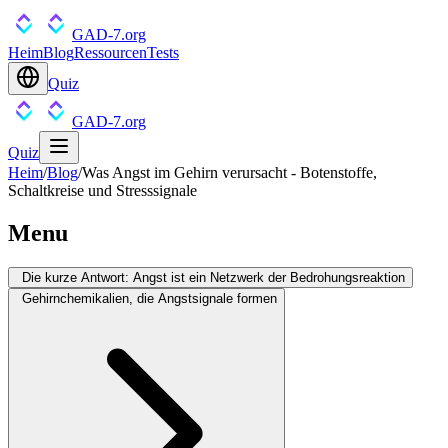
GAD-7.org
Heim
Blog
Ressourcen
Tests
Quiz
GAD-7.org
Quiz
Heim
/
Blog
/
Was Angst im Gehirn verursacht - Botenstoffe,
Schaltkreise und Stresssignale
Menu
Die kurze Antwort: Angst ist ein Netzwerk der Bedrohungsreaktion
Gehirnchemikalien, die Angstsignale formen