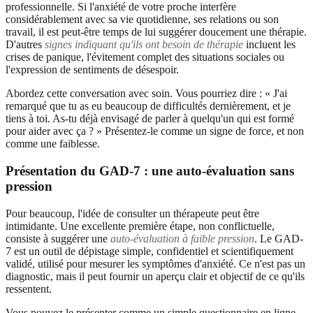
professionnelle. Si l'anxiété de votre proche interfère
considérablement avec sa vie quotidienne, ses relations ou son
travail, il est peut-être temps de lui suggérer doucement une thérapie.
D'autres
signes indiquant qu'ils ont besoin de thérapie
incluent les
crises de panique, l'évitement complet des situations sociales ou
l'expression de sentiments de désespoir.
Abordez cette conversation avec soin. Vous pourriez dire : « J'ai
remarqué que tu as eu beaucoup de difficultés dernièrement, et je
tiens à toi. As-tu déjà envisagé de parler à quelqu'un qui est formé
pour aider avec ça ? » Présentez-le comme un signe de force, et non
comme une faiblesse.
Présentation du GAD-7 : une auto-évaluation sans
pression
Pour beaucoup, l'idée de consulter un thérapeute peut être
intimidante. Une excellente première étape, non conflictuelle,
consiste à suggérer une
auto-évaluation à faible pression
. Le GAD-
7 est un outil de dépistage simple, confidentiel et scientifiquement
validé, utilisé pour mesurer les symptômes d'anxiété. Ce n'est pas un
diagnostic, mais il peut fournir un aperçu clair et objectif de ce qu'ils
ressentent.
Vous pouvez le présenter comme un simple questionnaire en ligne.