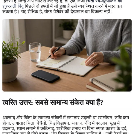
हिस्सा है जिन्हें आप नोटिस कर रहे हैं, तो एक निजी
चिंता स्व-मूल्यांकन का
शुरुआती बिंदु
पिछले दो हफ्तों में जो हुआ है उसे व्यवस्थित करने में मदद कर
सकता है। यह शैक्षिक है, योग्य पेशेवर की देखभाल का विकल्प नहीं।
त्वरित उत्तर: सबसे सामान्य संकेत क्या हैं?
अवसाद और चिंता के सामान्य संकेतों में लगातार उदासी या खालीपन, रुचि कम
होना, लगातार चिंता, बेचैनी, चिड़चिड़ापन, थकान, नींद में बदलाव, भूख में
बदलाव, ध्यान लगाने में कठिनाई, शारीरिक तनाव या बिना स्पष्ट कारण के दर्द,
सामाजिक रूप से पीछे हटना, और निराशा के विचार शामिल हैं। सही पैटर्न हर