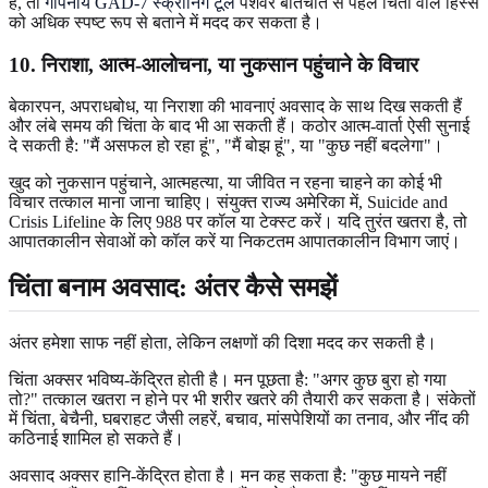
है, तो
गोपनीय GAD-7 स्क्रीनिंग टूल
पेशेवर बातचीत से पहले चिंता वाले हिस्से
को अधिक स्पष्ट रूप से बताने में मदद कर सकता है।
10. निराशा, आत्म-आलोचना, या नुकसान पहुंचाने के विचार
बेकारपन, अपराधबोध, या निराशा की भावनाएं अवसाद के साथ दिख सकती हैं
और लंबे समय की चिंता के बाद भी आ सकती हैं। कठोर आत्म-वार्ता ऐसी सुनाई
दे सकती है: "मैं असफल हो रहा हूं", "मैं बोझ हूं", या "कुछ नहीं बदलेगा"।
खुद को नुकसान पहुंचाने, आत्महत्या, या जीवित न रहना चाहने का कोई भी
विचार तत्काल माना जाना चाहिए। संयुक्त राज्य अमेरिका में, Suicide and
Crisis Lifeline के लिए 988 पर कॉल या टेक्स्ट करें। यदि तुरंत खतरा है, तो
आपातकालीन सेवाओं को कॉल करें या निकटतम आपातकालीन विभाग जाएं।
चिंता बनाम अवसाद: अंतर कैसे समझें
अंतर हमेशा साफ नहीं होता, लेकिन लक्षणों की दिशा मदद कर सकती है।
चिंता अक्सर भविष्य-केंद्रित होती है। मन पूछता है: "अगर कुछ बुरा हो गया
तो?" तत्काल खतरा न होने पर भी शरीर खतरे की तैयारी कर सकता है। संकेतों
में चिंता, बेचैनी, घबराहट जैसी लहरें, बचाव, मांसपेशियों का तनाव, और नींद की
कठिनाई शामिल हो सकते हैं।
अवसाद अक्सर हानि-केंद्रित होता है। मन कह सकता है: "कुछ मायने नहीं