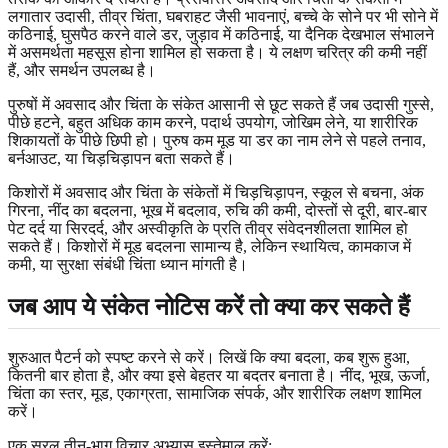
लगातार उदासी, तीव्र चिंता, घबराहट जैसी भावनाएं, बच्चे के सोने पर भी सोने में
कठिनाई, घुसपैठ करने वाले डर, जुड़ाव में कठिनाई, या दैनिक देखभाल संभालने
में असमर्थता महसूस होना शामिल हो सकता है। ये लक्षण चरित्र की कमी नहीं
हैं, और समर्थन उपलब्ध है।
पुरुषों में अवसाद और चिंता के संकेत आसानी से छूट सकते हैं जब उदासी गुस्से,
पीछे हटने, बहुत अधिक काम करने, पदार्थ उपयोग, जोखिम लेने, या शारीरिक
शिकायतों के पीछे छिपी हो। पुरुष कम मूड या डर का नाम लेने से पहले तनाव,
बर्नआउट, या चिड़चिड़ापन बता सकते हैं।
किशोरों में अवसाद और चिंता के संकेतों में चिड़चिड़ापन, स्कूल से बचना, अंक
गिरना, नींद का बदलना, भूख में बदलाव, रुचि की कमी, दोस्तों से दूरी, बार-बार
पेट दर्द या सिरदर्द, और अस्वीकृति के प्रति तीव्र संवेदनशीलता शामिल हो
सकते हैं। किशोरों में मूड बदलना सामान्य है, लेकिन स्थायित्व, कामकाज में
कमी, या सुरक्षा संबंधी चिंता ध्यान मांगती है।
जब आप ये संकेत नोटिस करें तो क्या कर सकते हैं
शुरुआत पैटर्न को स्पष्ट करने से करें। लिखें कि क्या बदला, कब शुरू हुआ,
कितनी बार होता है, और क्या इसे बेहतर या बदतर बनाता है। नींद, भूख, ऊर्जा,
चिंता का स्तर, मूड, एकाग्रता, सामाजिक संपर्क, और शारीरिक लक्षण शामिल
करें।
एक सरल तीन-भाग विचार अभ्यास इस्तेमाल करें: