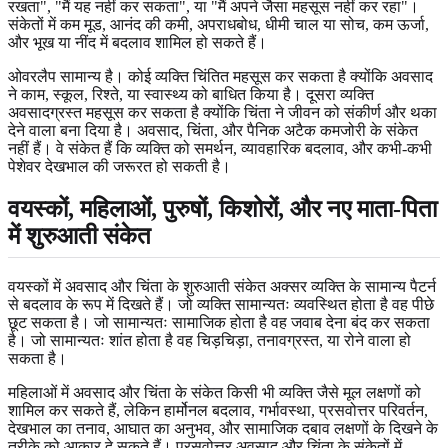
रखता", "मैं यह नहीं कर सकता", या "मैं अपने जैसा महसूस नहीं कर रहा"।
संकेतों में कम मूड, आनंद की कमी, अपराधबोध, धीमी चाल या सोच, कम ऊर्जा,
और भूख या नींद में बदलाव शामिल हो सकते हैं।
ओवरलैप सामान्य है। कोई व्यक्ति चिंतित महसूस कर सकता है क्योंकि अवसाद
ने काम, स्कूल, रिश्ते, या स्वास्थ्य को बाधित किया है। दूसरा व्यक्ति
अवसादग्रस्त महसूस कर सकता है क्योंकि चिंता ने जीवन को संकीर्ण और थका
देने वाला बना दिया है। अवसाद, चिंता, और पैनिक अटैक कमजोरी के संकेत
नहीं हैं। वे संकेत हैं कि व्यक्ति को समर्थन, व्यावहारिक बदलाव, और कभी-कभी
पेशेवर देखभाल की जरूरत हो सकती है।
वयस्कों, महिलाओं, पुरुषों, किशोरों, और नए माता-पिता
में शुरुआती संकेत
वयस्कों में अवसाद और चिंता के शुरुआती संकेत अक्सर व्यक्ति के सामान्य पैटर्न
से बदलाव के रूप में दिखते हैं। जो व्यक्ति सामान्यतः व्यवस्थित होता है वह पीछे
छूट सकता है। जो सामान्यतः सामाजिक होता है वह जवाब देना बंद कर सकता
है। जो सामान्यतः शांत होता है वह चिड़चिड़ा, तनावग्रस्त, या रोने वाला हो
सकता है।
महिलाओं में अवसाद और चिंता के संकेत किसी भी व्यक्ति जैसे मूल लक्षणों को
शामिल कर सकते हैं, लेकिन हार्मोनल बदलाव, गर्भावस्था, प्रसवोत्तर परिवर्तन,
देखभाल का तनाव, आघात का अनुभव, और सामाजिक दबाव लक्षणों के दिखने के
तरीके को आकार दे सकते हैं। प्रसवोत्तर अवसाद और चिंता के संकेतों में