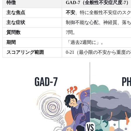
特徴
GAD-7（全般性不安症尺度-7）
主な焦点
不安
、特に全般性不安症のス
主な症状
制御不能な心配、神経質、落
質問数
7問。
期間
「過去2週間に」。
スコアリング範囲
0-21（最小限の不安から重度