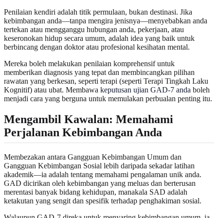
Penilaian kendiri adalah titik permulaan, bukan destinasi. Jika
kebimbangan anda—tanpa mengira jenisnya—menyebabkan anda
tertekan atau mengganggu hubungan anda, pekerjaan, atau
keseronokan hidup secara umum, adalah idea yang baik untuk
berbincang dengan doktor atau profesional kesihatan mental.
Mereka boleh melakukan penilaian komprehensif untuk
memberikan diagnosis yang tepat dan membincangkan pilihan
rawatan yang berkesan, seperti terapi (seperti Terapi Tingkah Laku
Kognitif) atau ubat. Membawa
keputusan ujian GAD-7 anda
boleh
menjadi cara yang berguna untuk memulakan perbualan penting itu.
Mengambil Kawalan: Memahami
Perjalanan Kebimbangan Anda
Membezakan antara Gangguan Kebimbangan Umum dan
Gangguan Kebimbangan Sosial lebih daripada sekadar latihan
akademik—ia adalah tentang memahami pengalaman unik anda.
GAD dicirikan oleh kebimbangan yang meluas dan berterusan
merentasi banyak bidang kehidupan, manakala SAD adalah
ketakutan yang sengit dan spesifik terhadap penghakiman sosial.
Walaupun GAD-7 direka untuk menyaring kebimbangan umum, ia