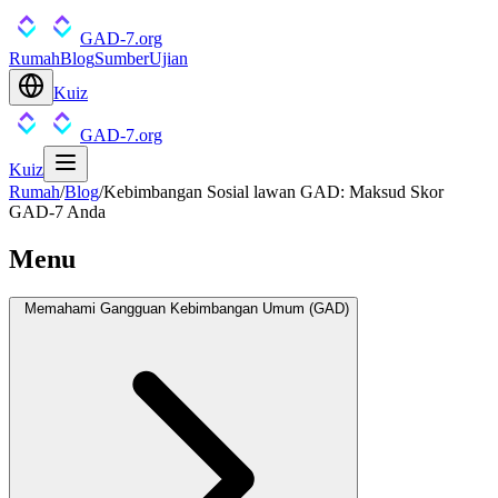
GAD-7.org
Rumah
Blog
Sumber
Ujian
Kuiz
GAD-7.org
Kuiz
Rumah
/
Blog
/
Kebimbangan Sosial lawan GAD: Maksud Skor
GAD-7 Anda
Menu
Memahami Gangguan Kebimbangan Umum (GAD)