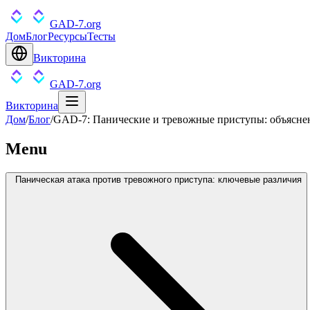
GAD-7.org
Дом
Блог
Ресурсы
Тесты
Викторина
GAD-7.org
Викторина
Дом
/
Блог
/
GAD-7: Панические и тревожные приступы: объясне
Menu
Паническая атака против тревожного приступа: ключевые различия