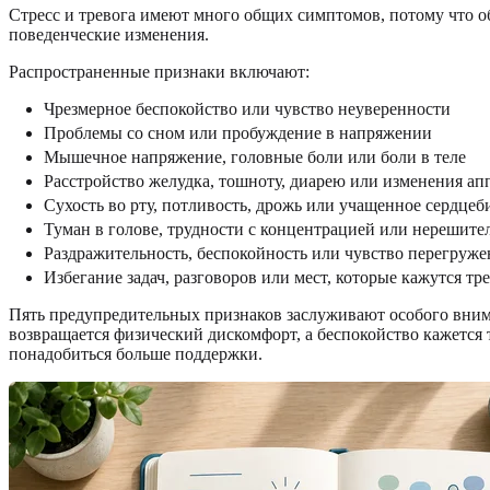
Стресс и тревога имеют много общих симптомов, потому что о
поведенческие изменения.
Распространенные признаки включают:
Чрезмерное беспокойство или чувство неуверенности
Проблемы со сном или пробуждение в напряжении
Мышечное напряжение, головные боли или боли в теле
Расстройство желудка, тошноту, диарею или изменения ап
Сухость во рту, потливость, дрожь или учащенное сердцеб
Туман в голове, трудности с концентрацией или нерешите
Раздражительность, беспокойность или чувство перегруж
Избегание задач, разговоров или мест, которые кажутся т
Пять предупредительных признаков заслуживают особого внима
возвращается физический дискомфорт, а беспокойство кажется 
понадобиться больше поддержки.