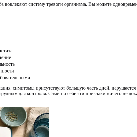
ба вовлекают систему тревоги организма. Вы можете одновреме
петита
иение
льность
енности
ребовательными
ния: симптомы присутствуют большую часть дней, нарушается с
трудным для контроля. Сами по себе эти признаки ничего не док