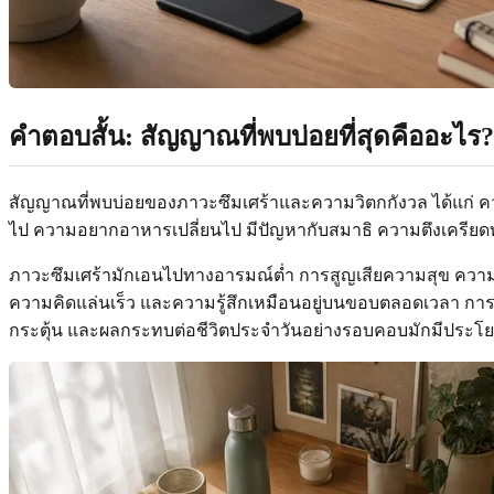
คำตอบสั้น: สัญญาณที่พบบ่อยที่สุดคืออะไร?
สัญญาณที่พบบ่อยของภาวะซึมเศร้าและความวิตกกังวล ได้แก่ ความ
ไป ความอยากอาหารเปลี่ยนไป มีปัญหากับสมาธิ ความตึงเครียด
ภาวะซึมเศร้ามักเอนไปทางอารมณ์ต่ำ การสูญเสียความสุข ความร
ความคิดแล่นเร็ว และความรู้สึกเหมือนอยู่บนขอบตลอดเวลา กา
กระตุ้น และผลกระทบต่อชีวิตประจำวันอย่างรอบคอบมักมีประโย