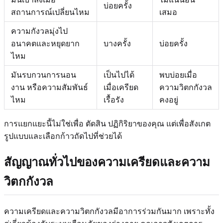
บ่อยครั้ง
สถานการณ์เปลี่ยนไหม
เสมอ
ความกังวลมุ่งไป
อนาคตและหยุดยาก
บางครั้ง
บ่อยครั้ง
ไหม
มันรบกวนการนอน
เป็นไปได้
พบบ่อยเมื่อ
งาน หรือความสัมพันธ์
เมื่อเครียด
ความวิตกกังวล
ไหม
เรื้อรัง
คงอยู่
การแยกแยะนี้ไม่ใช่เพื่อ ตัดสิน ปฏิกิริยาของคุณ แต่เพื่อสังเกต
รูปแบบและเลือกก้าวถัดไปที่ช่วยได้
สัญญาณทั่วไปของความเครียดและความ
วิตกกังวล
ความเครียดและความวิตกกังวลมีอาการร่วมกันมาก เพราะทั้ง