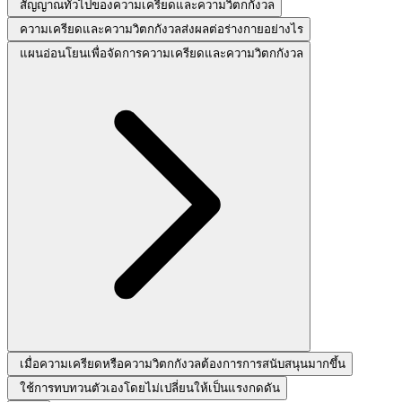
สัญญาณทั่วไปของความเครียดและความวิตกกังวล
ความเครียดและความวิตกกังวลส่งผลต่อร่างกายอย่างไร
แผนอ่อนโยนเพื่อจัดการความเครียดและความวิตกกังวล
เมื่อความเครียดหรือความวิตกกังวลต้องการการสนับสนุนมากขึ้น
ใช้การทบทวนตัวเองโดยไม่เปลี่ยนให้เป็นแรงกดดัน