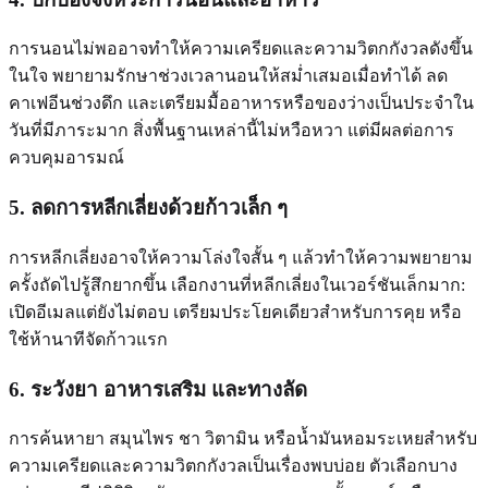
การนอนไม่พออาจทำให้ความเครียดและความวิตกกังวลดังขึ้น
ในใจ พยายามรักษาช่วงเวลานอนให้สม่ำเสมอเมื่อทำได้ ลด
คาเฟอีนช่วงดึก และเตรียมมื้ออาหารหรือของว่างเป็นประจำใน
วันที่มีภาระมาก สิ่งพื้นฐานเหล่านี้ไม่หวือหวา แต่มีผลต่อการ
ควบคุมอารมณ์
5. ลดการหลีกเลี่ยงด้วยก้าวเล็ก ๆ
การหลีกเลี่ยงอาจให้ความโล่งใจสั้น ๆ แล้วทำให้ความพยายาม
ครั้งถัดไปรู้สึกยากขึ้น เลือกงานที่หลีกเลี่ยงในเวอร์ชันเล็กมาก:
เปิดอีเมลแต่ยังไม่ตอบ เตรียมประโยคเดียวสำหรับการคุย หรือ
ใช้ห้านาทีจัดก้าวแรก
6. ระวังยา อาหารเสริม และทางลัด
การค้นหายา สมุนไพร ชา วิตามิน หรือน้ำมันหอมระเหยสำหรับ
ความเครียดและความวิตกกังวลเป็นเรื่องพบบ่อย ตัวเลือกบาง