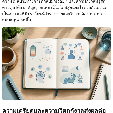
ความไม่สบายทางกายที่กลับมาเรื่อย ๆ และความกังวลที่รู้สึก
ควบคุมได้ยาก สัญญาณเหล่านี้ไม่ได้พิสูจน์อะไรด้วยตัวเอง แต่
เป็นเบาะแสที่มีประโยชน์ว่าร่างกายและใจอาจต้องการการ
สนับสนุนมากขึ้น
ความเครียดและความวิตกกังวลส่งผลต่อ