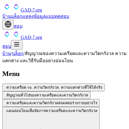
GAD-7.org
บ้าน
บล็อก
แหล่งข้อมูล
แบบทดสอบ
สอบ
GAD-7.org
สอบ
บ้าน
/
บล็อก
/
สัญญาณของความเครียดและความวิตกกังวล ความ
แตกต่าง และวิธีรับมืออย่างอ่อนโยน
Menu
ความเครียด vs. ความวิตกกังวล: ความแตกต่างที่ใช้ได้จริง
สัญญาณทั่วไปของความเครียดและความวิตกกังวล
ความเครียดและความวิตกกังวลส่งผลต่อร่างกายอย่างไร
แผนอ่อนโยนเพื่อจัดการความเครียดและความวิตกกังวล