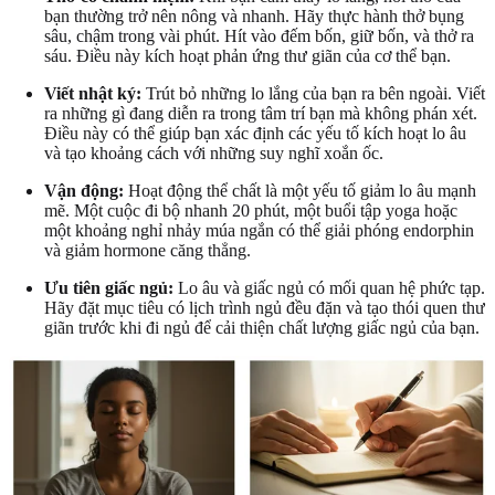
bạn thường trở nên nông và nhanh. Hãy thực hành thở bụng
sâu, chậm trong vài phút. Hít vào đếm bốn, giữ bốn, và thở ra
sáu. Điều này kích hoạt phản ứng thư giãn của cơ thể bạn.
Viết nhật ký:
Trút bỏ những lo lắng của bạn ra bên ngoài. Viết
ra những gì đang diễn ra trong tâm trí bạn mà không phán xét.
Điều này có thể giúp bạn xác định các yếu tố kích hoạt lo âu
và tạo khoảng cách với những suy nghĩ xoắn ốc.
Vận động:
Hoạt động thể chất là một yếu tố giảm lo âu mạnh
mẽ. Một cuộc đi bộ nhanh 20 phút, một buổi tập yoga hoặc
một khoảng nghỉ nhảy múa ngắn có thể giải phóng endorphin
và giảm hormone căng thẳng.
Ưu tiên giấc ngủ:
Lo âu và giấc ngủ có mối quan hệ phức tạp.
Hãy đặt mục tiêu có lịch trình ngủ đều đặn và tạo thói quen thư
giãn trước khi đi ngủ để cải thiện chất lượng giấc ngủ của bạn.