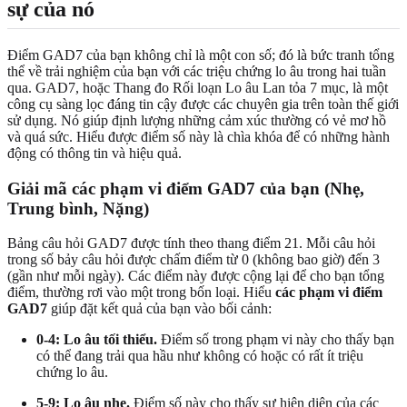
sự của nó
Điểm GAD7 của bạn không chỉ là một con số; đó là bức tranh tổng
thể về trải nghiệm của bạn với các triệu chứng lo âu trong hai tuần
qua. GAD7, hoặc Thang đo Rối loạn Lo âu Lan tỏa 7 mục, là một
công cụ sàng lọc đáng tin cậy được các chuyên gia trên toàn thế giới
sử dụng. Nó giúp định lượng những cảm xúc thường có vẻ mơ hồ
và quá sức. Hiểu được điểm số này là chìa khóa để có những hành
động có thông tin và hiệu quả.
Giải mã các phạm vi điểm GAD7 của bạn (Nhẹ,
Trung bình, Nặng)
Bảng câu hỏi GAD7 được tính theo thang điểm 21. Mỗi câu hỏi
trong số bảy câu hỏi được chấm điểm từ 0 (không bao giờ) đến 3
(gần như mỗi ngày). Các điểm này được cộng lại để cho bạn tổng
điểm, thường rơi vào một trong bốn loại. Hiểu
các phạm vi điểm
GAD7
giúp đặt kết quả của bạn vào bối cảnh:
0-4: Lo âu tối thiểu.
Điểm số trong phạm vi này cho thấy bạn
có thể đang trải qua hầu như không có hoặc có rất ít triệu
chứng lo âu.
5-9: Lo âu nhẹ.
Điểm số này cho thấy sự hiện diện của các