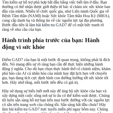
Tìm kiếm sự hỗ trợ phù hợp bắt đầu bằng việc biết tìm ở đâu. Bạn
thường có thể nhận được giới thiệu từ bác sĩ chăm sóc sức khỏe ban
đầu của mình. Nhiều tổ chức quốc gia, như Liên minh Quốc gia về
Bệnh Tâm thần (NAMI) hoặc Sức khỏe Tâm thần Hoa Kỳ (MHA),
cung cấp danh bạ và thông tin về các nguồn lực tại địa phương.
Bước đầu tiên là
làm bài kiểm tra GAD7
để có một bức tranh rõ
ràng về nhu cầu của bạn.
Hành trình phía trước của bạn: Hành
động vì sức khỏe
Điểm GAD7 của bạn là một bước đi quan trọng, không phải là đích
đến. Nó mang đến sự rõ ràng bạn cần để thực hiện những hành
động ý nghĩa. Cho dù bạn chọn thực hành thở có chánh niệm, khám
phá báo cáo AI cá nhân hóa của mình hay đặt lịch hẹn với chuyên
gia, bạn đang tích cực định hình con đường hướng tới sức khỏe tốt
hơn. Hãy nhớ rằng, mỗi bước tiến đều có giá trị.
Hãy sử dụng sự hiểu biết mới này để ủng hộ sức khỏe của bạn và
xây dựng một cuộc sống nơi sự lo âu có thể kiểm soát được. Chúng
tôi luôn sẵn sàng hỗ trợ bạn trên mọi bước đường với các nguồn lực
có sẵn trên trang web của chúng tôi. Sẵn sàng bắt đầu chưa? Hãy
làm
bài kiểm tra GAD7 trực tuyến miễn phí
ngay hôm nay. Chúng