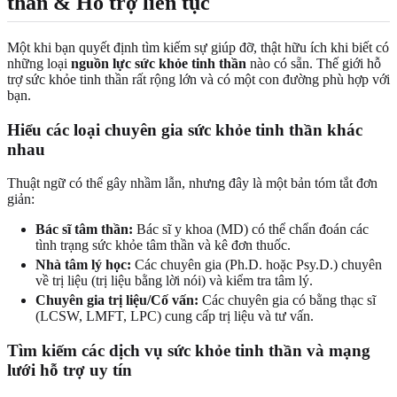
thần & Hỗ trợ liên tục
Một khi bạn quyết định tìm kiếm sự giúp đỡ, thật hữu ích khi biết có
những loại
nguồn lực sức khỏe tinh thần
nào có sẵn. Thế giới hỗ
trợ sức khỏe tinh thần rất rộng lớn và có một con đường phù hợp với
bạn.
Hiểu các loại chuyên gia sức khỏe tinh thần khác
nhau
Thuật ngữ có thể gây nhầm lẫn, nhưng đây là một bản tóm tắt đơn
giản:
Bác sĩ tâm thần:
Bác sĩ y khoa (MD) có thể chẩn đoán các
tình trạng sức khỏe tâm thần và kê đơn thuốc.
Nhà tâm lý học:
Các chuyên gia (Ph.D. hoặc Psy.D.) chuyên
về trị liệu (trị liệu bằng lời nói) và kiểm tra tâm lý.
Chuyên gia trị liệu/Cố vấn:
Các chuyên gia có bằng thạc sĩ
(LCSW, LMFT, LPC) cung cấp trị liệu và tư vấn.
Tìm kiếm các dịch vụ sức khỏe tinh thần và mạng
lưới hỗ trợ uy tín