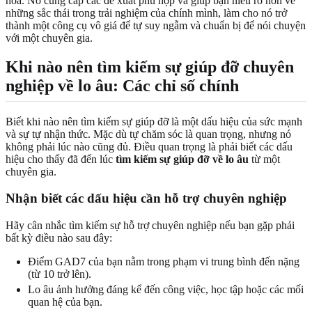
hóa. Nó cung cấp các đề xuất phù hợp và giúp bạn hiểu rõ hơn về
những sắc thái trong trải nghiệm của chính mình, làm cho nó trở
thành một công cụ vô giá để tự suy ngẫm và chuẩn bị để nói chuyện
với một chuyên gia.
Khi nào nên tìm kiếm sự giúp đỡ chuyên
nghiệp về lo âu: Các chỉ số chính
Biết khi nào nên tìm kiếm sự giúp đỡ là một dấu hiệu của sức mạnh
và sự tự nhận thức. Mặc dù tự chăm sóc là quan trọng, nhưng nó
không phải lúc nào cũng đủ. Điều quan trọng là phải biết các dấu
hiệu cho thấy đã đến lúc
tìm kiếm sự giúp đỡ về lo âu
từ một
chuyên gia.
Nhận biết các dấu hiệu cần hỗ trợ chuyên nghiệp
Hãy cân nhắc tìm kiếm sự hỗ trợ chuyên nghiệp nếu bạn gặp phải
bất kỳ điều nào sau đây:
Điểm GAD7 của bạn nằm trong phạm vi trung bình đến nặng
(từ 10 trở lên).
Lo âu ảnh hưởng đáng kể đến công việc, học tập hoặc các mối
quan hệ của bạn.