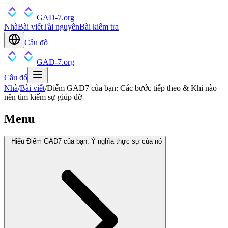
GAD-7.org
Nhà
Bài viết
Tài nguyên
Bài kiểm tra
Câu đố
GAD-7.org
Câu đố
Nhà
/
Bài viết
/
Điểm GAD7 của bạn: Các bước tiếp theo & Khi nào
nên tìm kiếm sự giúp đỡ
Menu
Hiểu Điểm GAD7 của bạn: Ý nghĩa thực sự của nó