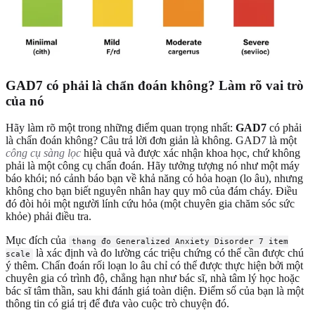
GAD7 có phải là chẩn đoán không? Làm rõ vai trò
của nó
Hãy làm rõ một trong những điểm quan trọng nhất:
GAD7
có phải
là chẩn đoán không? Câu trả lời đơn giản là không. GAD7 là một
công cụ sàng lọc
hiệu quả và được xác nhận khoa học, chứ không
phải là một công cụ chẩn đoán. Hãy tưởng tượng nó như một máy
báo khói; nó cảnh báo bạn về khả năng có hỏa hoạn (lo âu), nhưng
không cho bạn biết nguyên nhân hay quy mô của đám cháy. Điều
đó đòi hỏi một người lính cứu hỏa (một chuyên gia chăm sóc sức
khỏe) phải điều tra.
Mục đích của
thang đo Generalized Anxiety Disorder 7 item
là xác định và đo lường các triệu chứng có thể cần được chú
scale
ý thêm. Chẩn đoán rối loạn lo âu chỉ có thể được thực hiện bởi một
chuyên gia có trình độ, chẳng hạn như bác sĩ, nhà tâm lý học hoặc
bác sĩ tâm thần, sau khi đánh giá toàn diện. Điểm số của bạn là một
thông tin có giá trị để đưa vào cuộc trò chuyện đó.