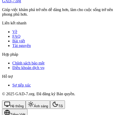
GAD-7.org
Giúp việc khám phá trở nên dễ dàng hơn, làm cho cuộc sống trở nên
phong phú hơn.
Liên kết nhanh
Về
FAQ
Bài viết
Tài nguyên
Hợp pháp
Chính sách bảo mật
Điều khoản dịch vụ
Hỗ trợ
Sự tiếp xúc
© 2025 GAD-7.org. Đã đăng ký Bản quyền.
Hệ thống
Ánh sáng
Tối
Tiếng Việt