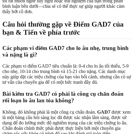
tôi rất muốn nghe suy nghĩ hoặc trải nghiệm của bạn trong phần
bình luận bên dưới—chia sẻ có thể thực sự giúp người khác cảm
thấy bớt cô đơn.
Câu hỏi thường gặp về Điểm GAD7 của
bạn & Tiến về phía trước
Các phạm vi điểm GAD7 cho lo âu nhẹ, trung bình
và nặng là gì?
Các phạm vi điểm GAD7 tiêu chuẩn là: 0-4 cho lo âu tối thiểu, 5-9
cho nhẹ, 10-14 cho trung bình và 15-21 cho nặng. Các danh mục
này giúp đặt các triệu chứng của bạn vào bối cảnh, nhưng cần có sự
tư vấn của chuyên gia để có một bức tranh đầy đủ.
Bài kiểm tra GAD7 có phải là công cụ chẩn đoán
rối loạn lo âu lan tỏa không?
Không, đó không phải là một công cụ chẩn đoán.
GAD7
được xem
là một bảng câu hỏi sàng lọc đã được xác nhận lâm sàng, được sử
dụng để đo lường mức độ nghiêm trọng của các triệu chứng lo âu.
Chẩn đoán chính thức phải được thực hiện bởi một chuyên gia
chăm sóc sức khỏe có trình độ sau khi đánh giá toàn diện.