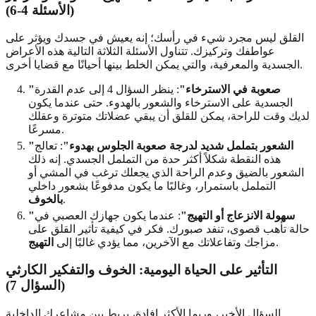
(الأسئلة 4-6)
القلق ليس مجرد شيء في رأسك؛ إنه يعيش في جسدك ويؤثر على
عواطفك وتركيزك. تتناول الأسئلة الثلاثة التالية هذه الأعراض
الجسدية والمعرفية، والتي يمكن الخلط بينها أحيانًا مع قضايا أخرى.
"صعوبة في الاسترخاء"
: ينظر السؤال 4 إلى عدم القدرة
الجسدية على الاسترخاء والشعور بالهدوء. حتى عندما يكون
لديك وقت للراحة، يمكن للقلق أن يبقي عضلاتك متوترة وعقلك
مسرعًا.
"الشعور بتململ شديد لدرجة صعوبة الجلوس بهدوء"
: تعالج
هذه النقطة شكلاً أكثر حدة من التململ الجسدي. إنه ذلك
الشعور بالضيق وعدم الراحة الذي يجعلك ترغب في المشي أو
التململ باستمرار، وغالبًا ما يكون مدفوعًا بشعور داخلي
.
بالخوف
"سهولة الانزعاج أو التهيج"
: عندما يكون جهازك العصبي في
حالة تأهب قصوى، تنفد صبورك. فكر في كيفية تأثير القلق على
.
مزاجك وتفاعلاتك مع الآخرين، مما يؤدي غالبًا إلى
التهيج
التأثير على الحياة اليومية: الخوف والتفكير الكارثي
(السؤال 7)
السؤال الأخير، وربما الأكثر إفادة، يربط بين مشاعرك الداخلية