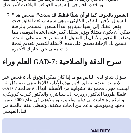
وواقعك الخارجي. إنه يقيم العواقب الواقعية لأعراضك.
"الشعور بالخوف كما لو أن شيئًا فظيعًا قد يحدث"
: يفحص هذا
السؤال الأخير التفكير الكارثي - وهي سمة شائعة للقلق حيث
يقفز عقلك إلى أسوأ سيناريو. هذا الشعور المستمر بالرهبة
يمكن أن يكون مشللاً ويؤثر بشكل كبير
على الحياة اليومية
، مما
يصعّب الشعور بالأمان أو التفاؤل. إنه مؤشر حاسم على الشدة.
تسمح لك الإجابة بصدق على هذه الأسئلة للتقييم بتقديم لمحة
ذات معنى عن تجاربك الأخيرة.
العلم وراء GAD-7: شرح الدقة والصلاحية
سؤال شائع لدى الناس هو ما إذا كان يمكن الوثوق بأداة فحص عبر
الإنترنت. عندما يتعلق الأمر بهذه الأداة، فالإجابة هي نعم بكل ثقة.
GAD-7 ليست مجرد مجموعة عشوائية من الأسئلة؛ إنها أداة صالحة
علميًا طورها الدكتور روبرت إل. سبايتزر، والدكتور كيرت كرونكي،
والدكتورة جانيت بي دبليو ويليامز، وزملاؤهم في عام 2006. تتميز
دقتها وموثوقيتها بدعم من أبحاث مكثفة، وتحظى بثقة عالمية من
قبل المهنيين.