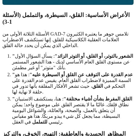
الأعراض الأساسية: القلق، السيطرة، والتململ (الأسئلة
1-3)
الأسئلة الثلاثة الأولى من GAD-7 تلامس جوهر ما يعتبره الكثيرون
العلامات العقلية الكلاسيكية للقلق. إنها تستكشف الاضطراب
الداخلي الذي يمكن أن يحدد حالة القلق.
"الشعور بالتوتر، أو القلق، أو التوتر الزائد"
: يسأل السؤال الأول
عن مستوى القلق العام الأساسي لديك - هذا الشعور المستمر
بأنك "متوتر" أو غير مطمئن.
"عدم القدرة على التوقف عن القلق أو السيطرة عليه"
: هذا هو
السمة المميزة لاضطراب القلق العام. يقيس عدم القدرة على
التحكم في
القلق
، حيث تشعر الأفكار المقلقة بأنها تدور في
حلقة لا نهاية لها.
"القلق المفرط بشأن أشياء مختلفة"
: هنا، يستكشف الاستبيان
نطاق قلقك. غالبًا ما لا يقتصر القلق على موضوع واحد؛ يمكن
أن يتعلق بالعمل، والصحة، والعائلة، والشواغل اليومية
البسيطة، مما يجعل كل شيء يبدو مربكًا. هذا هو مقياس
في العقل.
رئيسي
للتململ
المظاهر الجسدية والعاطفية: التهيج، الخوف، والتركيز