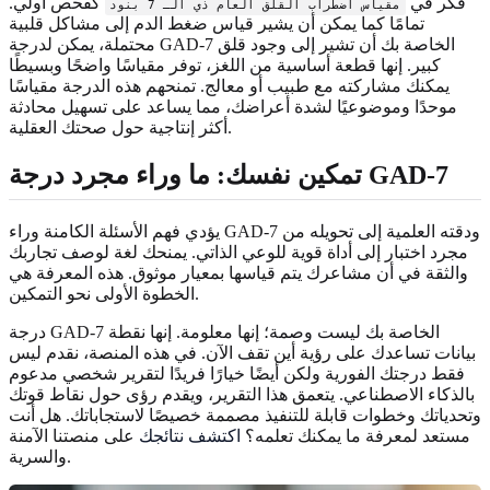
فكر في
كفحص أولي.
مقياس اضطراب القلق العام ذي الـ 7 بنود
تمامًا كما يمكن أن يشير قياس ضغط الدم إلى مشاكل قلبية
محتملة، يمكن لدرجة GAD-7 الخاصة بك أن تشير إلى وجود قلق
كبير. إنها قطعة أساسية من اللغز، توفر مقياسًا واضحًا وبسيطًا
يمكنك مشاركته مع طبيب أو معالج. تمنحهم هذه الدرجة مقياسًا
موحدًا وموضوعيًا لشدة أعراضك، مما يساعد على تسهيل محادثة
أكثر إنتاجية حول صحتك العقلية.
تمكين نفسك: ما وراء مجرد درجة GAD-7
يؤدي فهم الأسئلة الكامنة وراء GAD-7 ودقته العلمية إلى تحويله من
مجرد اختبار إلى أداة قوية للوعي الذاتي. يمنحك لغة لوصف تجاربك
والثقة في أن مشاعرك يتم قياسها بمعيار موثوق. هذه المعرفة هي
الخطوة الأولى نحو التمكين.
درجة GAD-7 الخاصة بك ليست وصمة؛ إنها معلومة. إنها نقطة
بيانات تساعدك على رؤية أين تقف الآن. في هذه المنصة، نقدم ليس
فقط درجتك الفورية ولكن أيضًا خيارًا فريدًا لتقرير شخصي مدعوم
بالذكاء الاصطناعي. يتعمق هذا التقرير، ويقدم رؤى حول نقاط قوتك
وتحدياتك وخطوات قابلة للتنفيذ مصممة خصيصًا لاستجاباتك. هل أنت
مستعد لمعرفة ما يمكنك تعلمه؟
اكتشف نتائجك
على منصتنا الآمنة
والسرية.