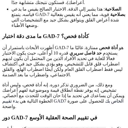
أعراضك)، فستكون نتيجتك متشابهة جدًا.
الصلاحية
: هذا يشير إلى الدقة. الاختبار الصالح يقيس ما يدعي
بصلاحية
قوية، مما يعني أنه يقيس بفعالية
قياسه. يتمتع GAD-7
شدة أعراض القلق ويتوافق بشكل جيد مع التشخيصات التي
وضعها الأطباء.
ما مدى دقة اختبار GAD-7 كأداة فحص؟
أظهرت الأبحاث باستمرار أن GAD-7 هو
أداة فحص
ممتازة. غالبًا ما
يستخدم
حد فاصل سريري
قدره 10 أو أعلى، حيث يكون الاختبار
فعالًا للغاية في تحديد الأفراد الذين من المحتمل أن يكون لديهم
اضطراب قلق قابل للتشخيص. وهو يؤدي بشكل جيد في اكتشاف
ليس فقط اضطراب القلق العام ولكن أيضًا اضطراب الهلع، والقلق
الاجتماعي، واضطراب ما بعد الصدمة.
ومع ذلك، من الضروري تذكر دوره. إنه أداة فحص، وليس أداة
تشخيص. إنه يوفر نقطة انطلاق قيمة وموضوعية لفهم أعراضك
ويمكن أن يساعدك في تحديد ما إذا حان الوقت للتحدث مع أخصائي.
بدء تقييم GAD7 الخاص بك
للحصول على صورة
الخطوة التالية هي
واضحة.
دور GAD-7 في تقييم الصحة العقلية الأوسع