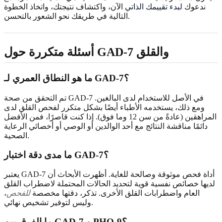
ندعوك
لبدء تقييمك الذاتي
الآن، واكتشاف نتيجتك، واتخاذ الخطوة
التالية في طريقك نحو الشعور بالتحسن.
أسئلة متكررة حول GAD-7 والقلق
ما هو النطاق العمري لـ GAD-7؟
تم التحقق من صحة GAD-7 في الأصل للاستخدام لدى البالغين.
ومع ذلك، يستخدمه الأطباء أيضًا بشكل متكرر لفحص القلق لدى
المراهقين (عادةً من سن 12 وما فوق). إذا كنت قاصرًا، فمن الأفضل
دائمًا مناقشة النتائج مع أحد الوالدين أو الوصي أو أخصائي الرعاية
الصحية.
ما مدى دقة اختبار GAD-7؟
يعتبر GAD-7 أداة فحص موثوقة وصالحة للغاية. أظهرت الأبحاث أن
لديها خصائص نفسية قوية لتحديد الحالات المحتملة لاضطراب القلق
العام واضطرابات القلق الأخرى. تذكر، دقتها مخصصة
للفحص
،
وليس لتوفير تشخيص نهائي.
ما الفرق بين GAD-7 و PHQ-9؟