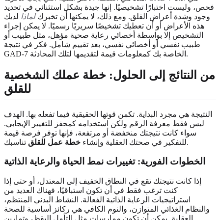
فحص، وليست اختبارًا تشخيصيًا. إنها جيدة بشكل استثنائي في تحديد
وجود وشدة أعراض القلق. ومع ذلك، لا يمكنها أن تخبرك
لماذا
لديك
هذه الأعراض أو أن تعطيك تشخيصًا سريريًا رسميًا. لا يمكن إجراء
التشخيص إلا بواسطة أخصائي رعاية صحية مؤهل، مثل طبيب أو
طبيب نفسي أو أخصائي نفسي، بعد تقييم شامل. فكر في نتيجة
GAD-7 الخاصة بك كمعلومات قيمة لتقديمها لتلك المحادثة.
من النتائج إلى الحلول:
خطة عملك الشخصية
للقلق
النتيجة هي مجرد البداية. تكمن قوتها الحقيقية فيما تفعله بها. الهدف
ليس فقط معرفة الرقم ولكن استخدامه كمحفز للتغيير الإيجابي.
سواء كانت نتيجتك منخفضة أو مرتفعة، فإنها توفر فرصة قيمة
تناسبك.
للتفكير في صحتك العقلية وإنشاء
خطة عمل للقلق
الخطوات الفورية: تغييرات نمط الحياة والرعاية الذاتية
إذا كانت نتيجتك تقع في النطاق الخفيف إلى المعتدل، أو حتى إذا
كنت ترغب فقط في أن تكون استباقيًا، فهناك العديد من
استراتيجيات الرعاية الذاتية الفعالة. النشاط البدني المنتظم،
والنظام الغذائي المتوازن، والنوم الكافي هي ركائز أساسية للصحة
العقلية. يمكن أن تكون ممارسات مثل التأمل اليقظ، وتمارين