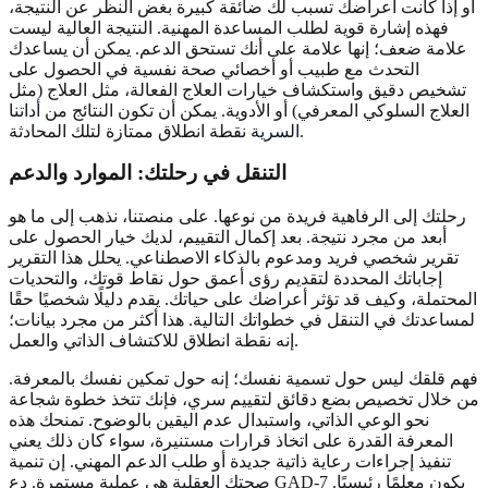
أو إذا كانت أعراضك تسبب لك ضائقة كبيرة بغض النظر عن النتيجة،
فهذه إشارة قوية لطلب المساعدة المهنية. النتيجة العالية ليست
علامة ضعف؛ إنها علامة على أنك تستحق الدعم. يمكن أن يساعدك
التحدث مع طبيب أو أخصائي صحة نفسية في الحصول على
تشخيص دقيق واستكشاف خيارات العلاج الفعالة، مثل العلاج (مثل
العلاج السلوكي المعرفي) أو الأدوية. يمكن أن تكون النتائج من
أداتنا
نقطة انطلاق ممتازة لتلك المحادثة.
السرية
التنقل في رحلتك: الموارد والدعم
رحلتك إلى الرفاهية فريدة من نوعها. على منصتنا، نذهب إلى ما هو
أبعد من مجرد نتيجة. بعد إكمال التقييم، لديك خيار الحصول على
تقرير شخصي فريد ومدعوم بالذكاء الاصطناعي. يحلل هذا التقرير
إجاباتك المحددة لتقديم رؤى أعمق حول نقاط قوتك، والتحديات
المحتملة، وكيف قد تؤثر أعراضك على حياتك. يقدم دليلًا شخصيًا حقًا
لمساعدتك في التنقل في خطواتك التالية. هذا أكثر من مجرد بيانات؛
إنه نقطة انطلاق للاكتشاف الذاتي والعمل.
فهم قلقك ليس حول تسمية نفسك؛ إنه حول تمكين نفسك بالمعرفة.
من خلال تخصيص بضع دقائق لتقييم سري، فإنك تتخذ خطوة شجاعة
نحو الوعي الذاتي، واستبدال عدم اليقين بالوضوح. تمنحك هذه
المعرفة القدرة على اتخاذ قرارات مستنيرة، سواء كان ذلك يعني
تنفيذ إجراءات رعاية ذاتية جديدة أو طلب الدعم المهني. إن تنمية
صحتك العقلية هي عملية مستمرة. دع GAD-7 يكون معلمًا رئيسيًا.