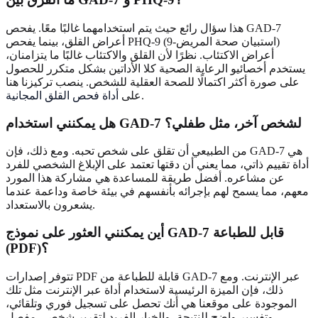
هذا سؤال رائع حيث يتم استخدامهما غالبًا معًا. يفحص GAD-7
أعراض القلق، بينما يفحص PHQ-9 (استبيان صحة المريض-9)
أعراض الاكتئاب. نظرًا لأن القلق والاكتئاب غالبًا ما يتزامنان،
يستخدم أخصائيو الرعاية الصحية كلا الأداتين بشكل متكرر للحصول
على صورة أكثر اكتمالًا للصحة العقلية للشخص. ينصب تركيزنا هنا
.
على
أداة فحص القلق المجانية
هل يمكنني استخدام GAD-7 لشخص آخر، مثل طفلي؟
من الطبيعي أن تقلق على شخص تحبه. ومع ذلك، فإن GAD-7 هي
أداة تقييم ذاتي، مما يعني أن دقتها تعتمد على الإبلاغ الشخصي للفرد
عن مشاعره. أفضل طريقة للمساعدة هي مشاركة هذا المورد
معهم، مما يسمح لهم بإجرائه بأنفسهم في بيئة خاصة وداعمة عندما
يشعرون بالاستعداد.
أين يمكنني العثور على نموذج GAD-7 قابل للطباعة
(PDF)؟
تتوفر إصدارات PDF قابلة للطباعة من GAD-7 عبر الإنترنت. ومع
ذلك، فإن الميزة الرئيسية لاستخدام أداة عبر الإنترنت مثل تلك
الموجودة على موقعنا هي أنك تحصل على تسجيل فوري وتلقائي،
وتفسير واضح للنتيجة، والخيار الفريد لتقرير شخصي مفصل