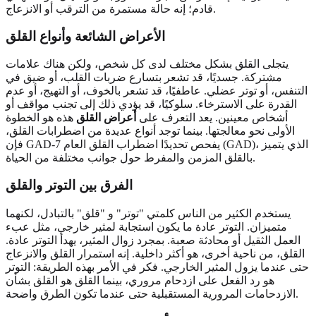
قادم؛ إنه حالة مستمرة من الترقب أو الانزعاج.
الأعراض الشائعة وأنواع القلق
يتجلى القلق بشكل مختلف لدى كل شخص، ولكن هناك علامات
مشتركة. جسديًا، قد تشعر بتسارع ضربات القلب، أو ضيق في
التنفس، أو توتر عضلي. عاطفيًا، قد تشعر بالخوف، أو التهيج، أو عدم
القدرة على الاسترخاء. سلوكيًا، قد يؤدي ذلك إلى تجنب مواقف أو
أشخاص معينين. يعد التعرف على
أعراض القلق
هذه هو الخطوة
الأولى نحو معالجتها. بينما توجد أنواع عديدة من اضطرابات القلق،
فإن GAD-7 يفحص تحديدًا اضطراب القلق العام (GAD)، الذي يتميز
بالقلق المزمن والمفرط حول جوانب مختلفة من الحياة.
الفرق بين التوتر والقلق
يستخدم الكثير من الناس كلمتي "توتر" و "قلق" بالتبادل، لكنهما
متميزان. التوتر عادة ما يكون استجابة لمثير خارجي، مثل عبء
العمل الثقيل أو محادثة صعبة. بمجرد زوال المثير، يهدأ التوتر عادة.
القلق، من ناحية أخرى، هو أكثر داخلية. إنه استمرار القلق والانزعاج
حتى عندما يزول المثير الخارجي. فكر في الأمر بهذه الطريقة: التوتر
هو رد الفعل على ازدحام مروري، بينما القلق هو القلق بشأن
الازدحامات المرورية المستقبلية حتى عندما تكون الطرق واضحة.