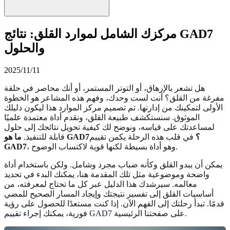
مركزك الشامل لموارد القلق: نتائج GAD7
والحلول
2025/11/11
هل تشعر بالإرهاق، أو التوتر المستمر، أو أنك محاصر في حلقة
مفرغة من القلق؟ أنت لست وحدك، وفهم هذه المشاعر هو الخطوة
الأولى لتمكينك من إدارتها. تم تصميم مركز الموارد هذا ليكون دليلك
الموثوق. سنستكشف طبيعة القلق، ونقدم أداة معتمدة علميًا
لمساعدتك على قياسه، ونوضح لك كيفية تحويل نتائجك إلى حلول
ما هو GAD7؟
في قلب هذه الرحلة يكمن تقييم
قابلة للتنفيذ.
، وهو أداة بسيطة لكنها قوية لاكتساب الوضوح.
GAD7
يمكن أن يبدو القلق وكأنه ضباب مجرد وشامل. ولكن باستخدام أداة
واضحة وموضوعية مثل تلك المقدمة هنا، يمكنك البدء في تحديد
معالمه. سيرشدك هذا الدليل عبر كل ما تحتاج لمعرفته، من
أساسيات القلق إلى تفسير نتيجتك وإيجاد المسار الصحيح للمضي
قدمًا. تبدأ رحلتك إلى الفهم الآن. إذا كنت مستعدًا للحصول على رؤية
على صفحتنا الرئيسية.
إجراء تقييم GAD7
فورية، يمكنك