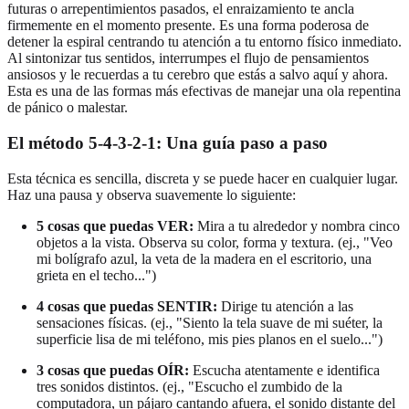
futuras o arrepentimientos pasados, el enraizamiento te ancla
firmemente en el momento presente. Es una forma poderosa de
detener la espiral centrando tu atención a tu entorno físico inmediato.
Al sintonizar tus sentidos, interrumpes el flujo de pensamientos
ansiosos y le recuerdas a tu cerebro que estás a salvo aquí y ahora.
Esta es una de las formas más efectivas de manejar una ola repentina
de pánico o malestar.
El método 5-4-3-2-1: Una guía paso a paso
Esta técnica es sencilla, discreta y se puede hacer en cualquier lugar.
Haz una pausa y observa suavemente lo siguiente:
5 cosas que puedas VER:
Mira a tu alrededor y nombra cinco
objetos a la vista. Observa su color, forma y textura. (ej., "Veo
mi bolígrafo azul, la veta de la madera en el escritorio, una
grieta en el techo...")
4 cosas que puedas SENTIR:
Dirige tu atención a las
sensaciones físicas. (ej., "Siento la tela suave de mi suéter, la
superficie lisa de mi teléfono, mis pies planos en el suelo...")
3 cosas que puedas OÍR:
Escucha atentamente e identifica
tres sonidos distintos. (ej., "Escucho el zumbido de la
computadora, un pájaro cantando afuera, el sonido distante del