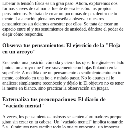
Liberar la tensión física es un gran paso. Ahora, exploremos dos
formas suaves de calmar la fuente de esa tensión: tus propios
pensamientos. Se trata de crear un poco más de paz dentro de tu
mente. La atención plena nos enseña a observar nuestros
pensamientos sin dejarnos arrastrar por ellos. Se trata de crear un
espacio entre tú y tus sentimientos de ansiedad, dándote el poder de
elegir cómo responder.
Observa tus pensamientos: El ejercicio de la "Hoja
en un arroyo"
Encuentra una posición cómoda y cierra los ojos. Imagínate sentado
junto a un arroyo que fluye suavemente con hojas flotando en la
superficie. A medida que un pensamiento o sentimiento entra en tu
mente, colócalo en una hoja y míralo pasar. No lo apartes ni lo
analices; simplemente reconócelo y déjalo ir. El objetivo no es tener
la mente en blanco, sino practicar la observación sin juzgar.
Externaliza tus preocupaciones: El diario de
"vaciado mental"
A veces, los pensamientos ansiosos se sienten abrumadores porque
giran sin cesar en tu cabeza. Un "vaciado mental" implica tomar de
5 a 10 minutos para escribir todo lo que te preocupa, sin importar