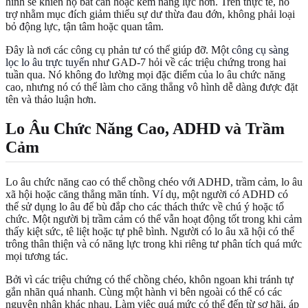
hình sẽ khiến họ bất cẩn hoặc kém năng lực hơn. Trên thực tế, hỗ
trợ nhằm mục đích giảm thiểu sự dư thừa đau đớn, không phải loại
bỏ động lực, tận tâm hoặc quan tâm.
Đây là nơi các công cụ phản tư có thể giúp đỡ. Một
công cụ sàng
lọc lo âu trực tuyến
như GAD-7 hỏi về các triệu chứng trong hai
tuần qua. Nó không đo lường mọi đặc điểm của lo âu chức năng
cao, nhưng nó có thể làm cho căng thẳng vô hình dễ dàng được đặt
tên và thảo luận hơn.
Lo Âu Chức Năng Cao, ADHD và Trầm
Cảm
Lo âu chức năng cao có thể chồng chéo với ADHD, trầm cảm, lo âu
xã hội hoặc căng thẳng mãn tính. Ví dụ, một người có ADHD có
thể sử dụng lo âu để bù đắp cho các thách thức về chú ý hoặc tổ
chức. Một người bị trầm cảm có thể vẫn hoạt động tốt trong khi cảm
thấy kiệt sức, tê liệt hoặc tự phê bình. Người có lo âu xã hội có thể
trông thân thiện và có năng lực trong khi riêng tư phân tích quá mức
mọi tương tác.
Bởi vì các triệu chứng có thể chồng chéo, khôn ngoan khi tránh tự
gắn nhãn quá nhanh. Cùng một hành vi bên ngoài có thể có các
nguyên nhân khác nhau. Làm việc quá mức có thể đến từ sợ hãi, áp