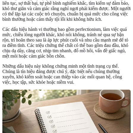
liên tục, sợ thất bại, tự phê bình nghiêm khắc, tìm kiếm sự đảm bảo,
khó thư giãn và cảm giác rằng nghỉ ngơi phải kiếm được. Một người
có thể lặp lại các cuộc trò chuyện, chuẩn bị quá mức cho công việc
bình thường hoặc cảm thấy tội lỗi khi không hữu ích.
Các dấu hiệu hành vi thường bao gồm perfectionism, làm việc quá
mức, chiều lòng người khác, khó nói không, tránh né qua sự bận
rộn, trì hoãn theo sau là áp lực phút cuối và nhu cầu mạnh mẽ để tỏ
ra điềm tĩnh. Các triệu chứng thể chất có thể bao gồm đau đầu, khó
chịu dạ dày, căng cơ, nhịp tim nhanh, đổ mồ hôi, vấn đề giấc ngủ,
mệt mỏi hoặc cảm giác bồn chồn.
Những dấu hiệu này không chứng minh một tình trạng cụ thể.
Chúng là tín hiệu đáng được chú ý, đặc biệt nếu chúng thường
xuyên, khó kiểm soát hoặc can thiệp vào các mối quan hệ, công
việc, học tập, sức khỏe hoặc niềm vui.