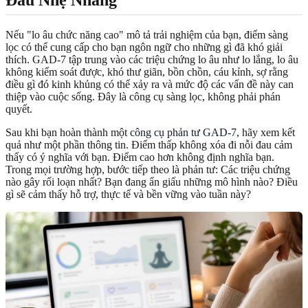
Nếu "lo âu chức năng cao" mô tả trải nghiệm của bạn, điểm sàng
lọc có thể cung cấp cho bạn ngôn ngữ cho những gì đã khó giải
thích. GAD-7 tập trung vào các triệu chứng lo âu như lo lắng, lo âu
không kiểm soát được, khó thư giãn, bồn chồn, cáu kỉnh, sợ rằng
điều gì đó kinh khủng có thể xảy ra và mức độ các vấn đề này can
thiệp vào cuộc sống. Đây là công cụ sàng lọc, không phải phán
quyết.
Sau khi bạn hoàn thành một
công cụ phản tư GAD-7
, hãy xem kết
quả như một phần thông tin. Điểm thấp không xóa đi nỗi đau cảm
thấy có ý nghĩa với bạn. Điểm cao hơn không định nghĩa bạn.
Trong mọi trường hợp, bước tiếp theo là phản tư: Các triệu chứng
nào gây rối loạn nhất? Bạn đang ẩn giấu những mô hình nào? Điều
gì sẽ cảm thấy hỗ trợ, thực tế và bền vững vào tuần này?