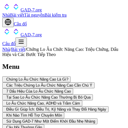
GAD-7.org
Nhà
Bài viết
Tài nguyên
Bài kiểm tra
Câu đố
GAD-7.org
Câu đố
Nhà
/
Bài viết
/
Chứng Lo Âu Chức Năng Cao: Triệu Chứng, Dấu
Hiệu và Các Bước Tiếp Theo
Menu
Chứng Lo Âu Chức Năng Cao Là Gì?
Các Triệu Chứng Lo Âu Chức Năng Cao Cần Chú Ý
7 Dấu Hiệu Của Lo Âu Chức Năng Cao
Tại Sao Lo Âu Chức Năng Cao Thường Bị Bỏ Qua
Lo Âu Chức Năng Cao, ADHD và Trầm Cảm
Điều Gì Giúp Ích: Điều Trị, Kỹ Năng và Thay Đổi Hàng Ngày
Khi Nào Tìm Hỗ Trợ Chuyên Môn
Sử Dụng GAD-7 Như Một Điểm Khởi Đầu Nhẹ Nhàng
Câu Hỏi Thường Gặp