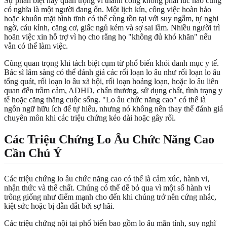
Sự phân biệt này quan trọng vì thành công không phải lúc nào cũng
có nghĩa là một người đang ổn. Một lịch kín, công việc hoàn hảo
hoặc khuôn mặt bình tĩnh có thể cùng tồn tại với suy ngẫm, tự nghi
ngờ, cáu kỉnh, căng cơ, giấc ngủ kém và sợ sai lầm. Nhiều người trì
hoãn việc xin hỗ trợ vì họ cho rằng họ "không đủ khó khăn" nếu
vẫn có thể làm việc.
Cũng quan trọng khi tách biệt cụm từ phổ biến khỏi danh mục y tế.
Bác sĩ lâm sàng có thể đánh giá các rối loạn lo âu như rối loạn lo âu
tổng quát, rối loạn lo âu xã hội, rối loạn hoảng loạn, hoặc lo âu liên
quan đến trầm cảm, ADHD, chấn thương, sử dụng chất, tình trạng y
tế hoặc căng thẳng cuộc sống. "Lo âu chức năng cao" có thể là
ngôn ngữ hữu ích để tự hiểu, nhưng nó không nên thay thế đánh giá
chuyên môn khi các triệu chứng kéo dài hoặc gây rối.
Các Triệu Chứng Lo Âu Chức Năng Cao
Cần Chú Ý
Các triệu chứng lo âu chức năng cao có thể là cảm xúc, hành vi,
nhận thức và thể chất. Chúng có thể dễ bỏ qua vì một số hành vi
trông giống như điểm mạnh cho đến khi chúng trở nên cứng nhắc,
kiệt sức hoặc bị dẫn dắt bởi sợ hãi.
Các triệu chứng nội tại phổ biến bao gồm lo âu mãn tính, suy nghĩ