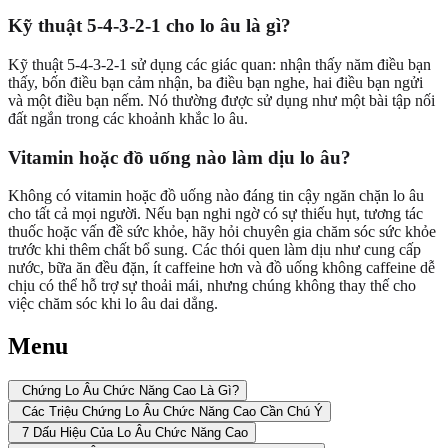
Kỹ thuật 5-4-3-2-1 cho lo âu là gì?
Kỹ thuật 5-4-3-2-1 sử dụng các giác quan: nhận thấy năm điều bạn
thấy, bốn điều bạn cảm nhận, ba điều bạn nghe, hai điều bạn ngửi
và một điều bạn nếm. Nó thường được sử dụng như một bài tập nối
đất ngắn trong các khoảnh khắc lo âu.
Vitamin hoặc đồ uống nào làm dịu lo âu?
Không có vitamin hoặc đồ uống nào đáng tin cậy ngăn chặn lo âu
cho tất cả mọi người. Nếu bạn nghi ngờ có sự thiếu hụt, tương tác
thuốc hoặc vấn đề sức khỏe, hãy hỏi chuyên gia chăm sóc sức khỏe
trước khi thêm chất bổ sung. Các thói quen làm dịu như cung cấp
nước, bữa ăn đều đặn, ít caffeine hơn và đồ uống không caffeine dễ
chịu có thể hỗ trợ sự thoải mái, nhưng chúng không thay thế cho
việc chăm sóc khi lo âu dai dẳng.
Menu
Chứng Lo Âu Chức Năng Cao Là Gì?
Các Triệu Chứng Lo Âu Chức Năng Cao Cần Chú Ý
7 Dấu Hiệu Của Lo Âu Chức Năng Cao