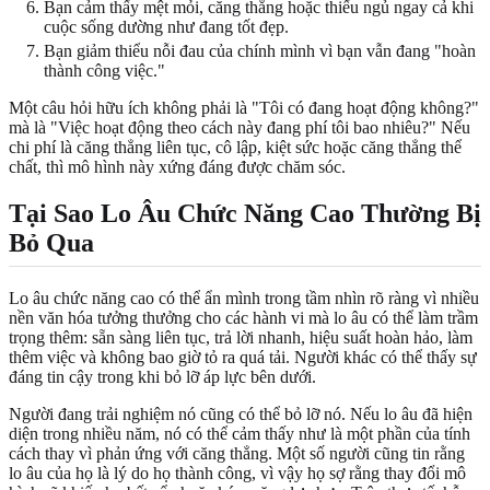
Bạn cảm thấy mệt mỏi, căng thẳng hoặc thiếu ngủ ngay cả khi
cuộc sống dường như đang tốt đẹp.
Bạn giảm thiểu nỗi đau của chính mình vì bạn vẫn đang "hoàn
thành công việc."
Một câu hỏi hữu ích không phải là "Tôi có đang hoạt động không?"
mà là "Việc hoạt động theo cách này đang phí tôi bao nhiêu?" Nếu
chi phí là căng thẳng liên tục, cô lập, kiệt sức hoặc căng thẳng thể
chất, thì mô hình này xứng đáng được chăm sóc.
Tại Sao Lo Âu Chức Năng Cao Thường Bị
Bỏ Qua
Lo âu chức năng cao có thể ẩn mình trong tầm nhìn rõ ràng vì nhiều
nền văn hóa tưởng thưởng cho các hành vi mà lo âu có thể làm trầm
trọng thêm: sẵn sàng liên tục, trả lời nhanh, hiệu suất hoàn hảo, làm
thêm việc và không bao giờ tỏ ra quá tải. Người khác có thể thấy sự
đáng tin cậy trong khi bỏ lỡ áp lực bên dưới.
Người đang trải nghiệm nó cũng có thể bỏ lỡ nó. Nếu lo âu đã hiện
diện trong nhiều năm, nó có thể cảm thấy như là một phần của tính
cách thay vì phản ứng với căng thẳng. Một số người cũng tin rằng
lo âu của họ là lý do họ thành công, vì vậy họ sợ rằng thay đổi mô