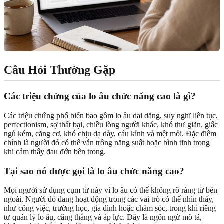
Câu Hỏi Thường Gặp
Các triệu chứng của lo âu chức năng cao là gì?
Các triệu chứng phổ biến bao gồm lo âu dai dẳng, suy nghĩ liên tục,
perfectionism, sợ thất bại, chiều lòng người khác, khó thư giãn, giấc
ngủ kém, căng cơ, khó chịu dạ dày, cáu kỉnh và mệt mỏi. Đặc điểm
chính là người đó có thể vẫn trông năng suất hoặc bình tĩnh trong
khi cảm thấy đau đớn bên trong.
Tại sao nó được gọi là lo âu chức năng cao?
Mọi người sử dụng cụm từ này vì lo âu có thể không rõ ràng từ bên
ngoài. Người đó đang hoạt động trong các vai trò có thể nhìn thấy,
như công việc, trường học, gia đình hoặc chăm sóc, trong khi riêng
tư quản lý lo âu, căng thẳng và áp lực. Đây là ngôn ngữ mô tả,