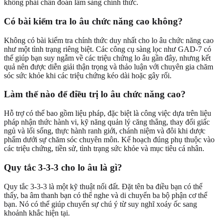
không phải chẩn đoán lâm sàng chính thức.
Có bài kiểm tra lo âu chức năng cao không?
Không có bài kiểm tra chính thức duy nhất cho lo âu chức năng cao
như một tình trạng riêng biệt. Các công cụ sàng lọc như GAD-7 có
thể giúp bạn suy ngẫm về các triệu chứng lo âu gần đây, nhưng kết
quả nên được diễn giải thận trọng và thảo luận với chuyên gia chăm
sóc sức khỏe khi các triệu chứng kéo dài hoặc gây rối.
Làm thế nào để điều trị lo âu chức năng cao?
Hỗ trợ có thể bao gồm liệu pháp, đặc biệt là công việc dựa trên liệu
pháp nhận thức hành vi, kỹ năng quản lý căng thẳng, thay đổi giấc
ngủ và lối sống, thực hành ranh giới, chánh niệm và đôi khi dược
phẩm dưới sự chăm sóc chuyên môn. Kế hoạch đúng phụ thuộc vào
các triệu chứng, tiền sử, tình trạng sức khỏe và mục tiêu cá nhân.
Quy tắc 3-3-3 cho lo âu là gì?
Quy tắc 3-3-3 là một kỹ thuật nối đất. Đặt tên ba điều bạn có thể
thấy, ba âm thanh bạn có thể nghe và di chuyển ba bộ phận cơ thể
bạn. Nó có thể giúp chuyển sự chú ý từ suy nghĩ xoáy ốc sang
khoảnh khắc hiện tại.