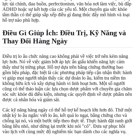
lực tài chính, đau buồn, perfectionism, văn hóa nơi làm việc, bù đắp
ADHD hoặc sự kết hợp của các yếu tố. Một chuyên gia sức khỏe
tâm thần có thể giúp sắp xếp điều gì đang thúc đẩy mô hình và loại
hỗ trợ nào phù hợp.
Điều Gì Giúp Ích: Điều Trị, Kỹ Năng và
Thay Đổi Hàng Ngày
Điều trị lo âu chức năng cao không phải về việc trở nên kém năng
lực hơn. Nó về việc giảm bớt áp lực ẩn giấu khiến năng lực cảm
thấy như bị trừng phạt. Hỗ trợ dựa trên bằng chứng thường bao
gồm liệu pháp, đặc biệt là các phương pháp tiếp cận nhận thức hành
vi giúp mọi người nhận thấy các dự đoán lo âu, kiểm tra niềm tin
không hữu ích và xây dựng hành vi linh hoạt hơn. Một số người
cũng có thể thảo luận các lựa chọn dược phẩm với chuyên gia chăm
sóc sức khỏe đủ điều kiện, nhưng các quyết định về dược phẩm nên
được cá nhân hóa và giám sát.
Các kỹ năng hàng ngày có thể hỗ trợ kế hoạch lớn hơn đó. Thử một
nhật ký lo âu ngắn: viết lo âu, kết quả lo ngại, bằng chứng cho và
chống lại nó, và một bước tiếp theo thực tế. Thực hành đặt ranh giới
bằng liều nhỏ, như dừng lại trước khi nói "có". Đưa sự phục hồi
vào lịch với cùng mức độ nghiêm túc bạn dành cho các nghĩa vụ.