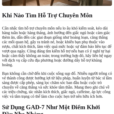
Khi Nào Tìm Hỗ Trợ Chuyên Môn
Cân nhắc tìm hỗ trợ chuyên môn nếu lo âu khó kiểm soát, kéo dài
hàng tuần hoặc hàng tháng, ảnh hưởng đến giấc ngủ hoặc cảm giác
thèm ăn, dẫn đến các giai đoạn giống như hoảng loạn, căng thẳng
các mối quan hệ, gây ra tránh né, hoặc khiến bạn phụ thuộc vào
rượu, chất kích thích, làm việc quá mức hoặc sự đảm bảo liên tục để
vượt qua ngày. Cũng đáng tìm kiếm hỗ trợ nếu bạn có ý nghĩ tự hại
hoặc cảm thấy không an toàn; trong trường hợp đó, hãy liên hệ ngay
với dịch vụ cấp cứu địa phương hoặc đường dây hỗ trợ khủng
hoảng.
Bạn không cần chờ đến khi cuộc sống sụp đổ. Nhiều người trông có
vẻ thành công được hưởng lợi từ liệu pháp, huấn luyện từ bác sĩ lâm
sàng được cấp phép, sàng lọc chăm sóc ban đầu hoặc cuộc trò
chuyện về căng thẳng và sức khỏe tâm thần. Mang theo ghi chú về
các triệu chứng, tác nhân kích thích, giấc ngủ, caffeine, áp lực công
việc và tâm trạng có thể làm cho cuộc hẹn trở nên hữu ích hơn.
Sử Dụng GAD-7 Như Một Điểm Khởi
Đầu Nhẹ Nhàng