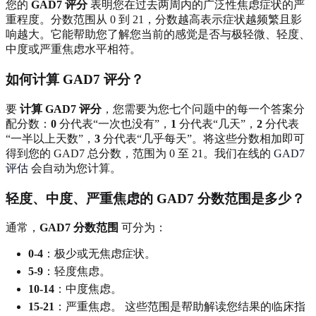
您的
GAD7 评分
表明您在过去两周内的广泛性焦虑症状的严
重程度。分数范围从 0 到 21，分数越高表示症状越频繁且影
响越大。它能帮助您了解您当前的感觉是否与极轻微、轻度、
中度或严重焦虑水平相符。
如何计算 GAD7 评分？
要
计算 GAD7 评分
，您需要为您七个问题中的每一个答案分
配分数：
0
分代表“一次也没有”，
1
分代表“几天”，
2
分代表
“一半以上天数”，
3
分代表“几乎每天”。将这些分数相加即可
得到您的 GAD7 总分数，范围为 0 至 21。我们在线的
GAD7
评估
会自动为您计算。
轻度、中度、严重焦虑的 GAD7 分数范围是多少？
通常，
GAD7 分数范围
可分为：
0-4
：极少或无焦虑症状。
5-9
：轻度焦虑。
10-14
：中度焦虑。
15-21
：严重焦虑。 这些范围是帮助解读您结果的临床指