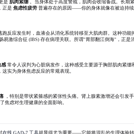
—更是
肌肉紧绷
。当身体处于高度警戒，肌肉会收缩备战。长期
，正是
焦虑性疲劳
普遍存在的原因——你的身体就像在被迫持续
逃跑反应发生时，血液会从消化系统转移至大肌肉群。这种功能
激综合征 (IBS) 存在病理关联。所谓"胃部翻江倒海"，正
迫感
常令人误判为心脏病发作，这种感受主要源于胸部肌肉紧绷
，这实为身体焦虑反应的常规表现。
痛
，特别是带状紧箍感的紧张性头痛。肾上腺素激增还会引发
了焦虑对生理健康的全面影响。
时
在线 GAD-7 工具
就显得尤为重要——它能将混乱的生理体验