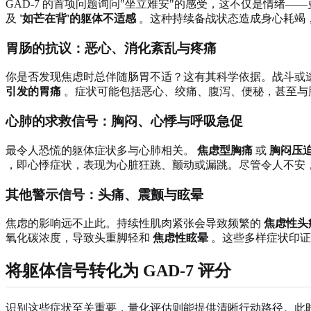
GAD-7 的首项问题询问"坐立难安"的感受，这不仅是情绪—
及
'如芒在背'的躯体不适感
。这种持续备战状态造成身心耗竭
胃肠的抗议：恶心、消化紊乱与疼痛
你是否发现焦虑时总伴随肠胃不适？这有其科学依据。战斗或
引发的胃痛
。症状可能包括恶心、绞痛、腹泻、便秘，甚至与肠易
心肺的求救信号：胸闷、心悸与呼吸急促
最令人恐慌的躯体症状多与心肺相关。
焦虑型胸痛
或
胸闷压
，即心悸症状，表现为心脏狂跳、颤动或漏跳。尽管令人不安
其他警示信号：头痛、震颤与眩晕
焦虑的影响远不止此。持续性肌肉紧张会导致频繁的
焦虑性头
氧化碳浓度，导致头重脚轻和
焦虑性眩晕
。这些多样症状印证
将躯体信号转化为 GAD-7 评分
识别这些症状至关重要，量化评估则能提供清晰行动路径。此