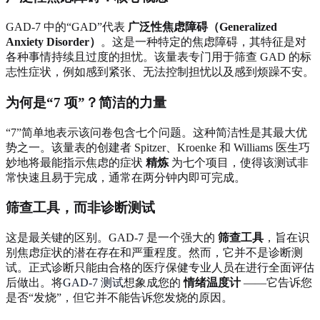
GAD-7 中的“GAD”代表
广泛性焦虑障碍（Generalized
Anxiety Disorder）
。这是一种特定的焦虑障碍，其特征是对
各种事情持续且过度的担忧。该量表专门用于筛查 GAD 的标
志性症状，例如感到紧张、无法控制担忧以及感到烦躁不安。
为何是“7 项”？简洁的力量
“7”简单地表示该问卷包含七个问题。这种简洁性是其最大优
势之一。该量表的创建者 Spitzer、Kroenke 和 Williams 医生巧
妙地将最能指示焦虑的症状
精炼
为七个项目，使得该测试非
常快速且易于完成，通常在两分钟内即可完成。
筛查工具，而非诊断测试
这是最关键的区别。GAD-7 是一个强大的
筛查工具
，旨在识
别焦虑症状的潜在存在和严重程度。然而，它并不是诊断测
试。正式诊断只能由合格的医疗保健专业人员在进行全面评估
后做出。将
GAD-7 测试
想象成您的
情绪温度计
——它告诉您
是否“发烧”，但它并不能告诉您发烧的原因。