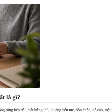
t là gì?
 rỗng kéo dài, mất hứng thú, lo lắng liên tục, bồn chồn, dễ cáu, mệt mỏ