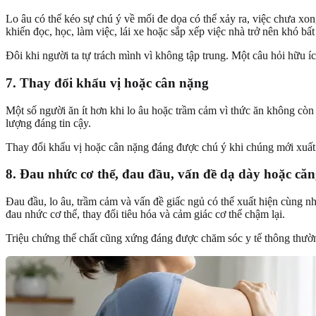
Lo âu có thể kéo sự chú ý về mối đe dọa có thể xảy ra, việc chưa xong
khiến đọc, học, làm việc, lái xe hoặc sắp xếp việc nhà trở nên khó bấ
Đôi khi người ta tự trách mình vì không tập trung. Một câu hỏi hữu í
7. Thay đổi khẩu vị hoặc cân nặng
Một số người ăn ít hơn khi lo âu hoặc trầm cảm vì thức ăn không còn 
lượng đáng tin cậy.
Thay đổi khẩu vị hoặc cân nặng đáng được chú ý khi chúng mới xuất hi
8. Đau nhức cơ thể, đau đầu, vấn đề dạ dày hoặc căn
Đau đầu, lo âu, trầm cảm và vấn đề giấc ngủ có thể xuất hiện cùng n
đau nhức cơ thể, thay đổi tiêu hóa và cảm giác cơ thể chậm lại.
Triệu chứng thể chất cũng xứng đáng được chăm sóc y tế thông thườn