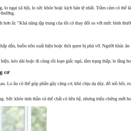
, lo ngại xã hội, lo sức khỏe hoặc kịch bản tệ nhất. Trầm cảm có thể là
t thường.
ch hơn là: "Khả năng tập trung của tôi có thay đổi so với mức bình th
hấp dẫn, buồn nôn xuất hiện hoặc thói quen bị phá vỡ. Người khác ăn n
ện, kéo dài hoặc đi cùng rối loạn giấc ngủ, tâm trạng thấp, lo lắng h
g cơ
hau. Lo âu có thể góp phần gây căng cơ, khó chịu dạ dày, đổ mồ hôi, r
g. Sức khỏe tinh thần và thể chất có liên hệ, nhưng triệu chứng mới h