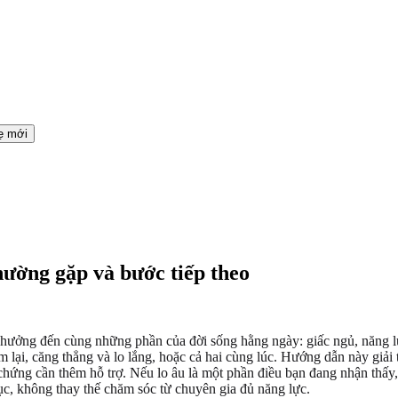
mẹ mới
hường gặp và bước tiếp theo
 hưởng đến cùng những phần của đời sống hằng ngày: giấc ngủ, năng lư
 lại, căng thẳng và lo lắng, hoặc cả hai cùng lúc. Hướng dẫn này giải
u chứng cần thêm hỗ trợ. Nếu lo âu là một phần điều bạn đang nhận thấy
ục, không thay thế chăm sóc từ chuyên gia đủ năng lực.