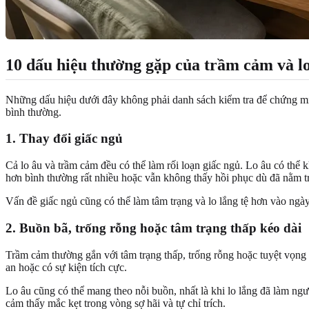
10 dấu hiệu thường gặp của trầm cảm và l
Những dấu hiệu dưới đây không phải danh sách kiểm tra để chứng minh
bình thường.
1. Thay đổi giấc ngủ
Cả lo âu và trầm cảm đều có thể làm rối loạn giấc ngủ. Lo âu có thể k
hơn bình thường rất nhiều hoặc vẫn không thấy hồi phục dù đã nằm t
Vấn đề giấc ngủ cũng có thể làm tâm trạng và lo lắng tệ hơn vào ngà
2. Buồn bã, trống rỗng hoặc tâm trạng thấp kéo dài
Trầm cảm thường gắn với tâm trạng thấp, trống rỗng hoặc tuyệt vọng 
an hoặc có sự kiện tích cực.
Lo âu cũng có thể mang theo nỗi buồn, nhất là khi lo lắng đã làm ngư
cảm thấy mắc kẹt trong vòng sợ hãi và tự chỉ trích.