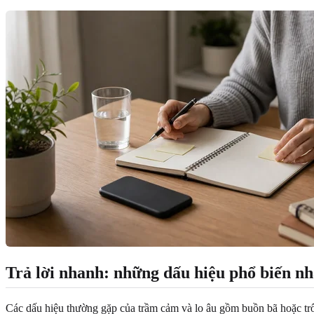
Trả lời nhanh: những dấu hiệu phổ biến nhấ
Các dấu hiệu thường gặp của trầm cảm và lo âu gồm buồn bã hoặc trống