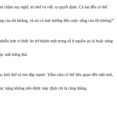
m chậm suy nghĩ, trí nhớ và việc ra quyết định. Cả hai đều có thể
ường của tôi không, và nó có ảnh hưởng đến cuộc sống của tôi không?"
hiều hơn vì thức ăn trở thành một trong số ít nguồn an ủi hoặc năng
oặc mất hứng thú.
un, khó thở và tim đập mạnh. Trầm cảm có thể liên quan đến mệt mỏi,
oặc nặng không nên được mặc định chỉ là căng thẳng.