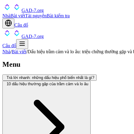
GAD-7.org
Nhà
Bài viết
Tài nguyên
Bài kiểm tra
Câu đố
GAD-7.org
Câu đố
Nhà
/
Bài viết
/
Dấu hiệu trầm cảm và lo âu: triệu chứng thường gặp và 
Menu
Trả lời nhanh: những dấu hiệu phổ biến nhất là gì?
10 dấu hiệu thường gặp của trầm cảm và lo âu